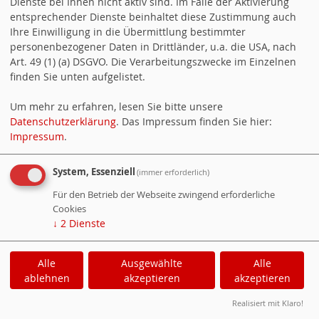
Dienste bei Ihnen nicht aktiv sind. Im Falle der Aktivierung
Thomas Mattern
entsprechender Dienste beinhaltet diese Zustimmung auch
Ihre Einwilligung in die Übermittlung bestimmter
Wintergasse 19
personenbezogener Daten in Drittländer, u.a. die USA, nach
Art. 49 (1) (a) DSGVO. Die Verarbeitungszwecke im Einzelnen
67308 Lautersheim
finden Sie unten aufgelistet.
Tel: 0174 349 3491
Um mehr zu erfahren, lesen Sie bitte unsere
Datenschutzerklärung
. Das Impressum finden Sie hier:
Cookie-Manager
|
Datenschutzerklärung
|
Impressum
.
Impressum
System, Essenziell
(immer erforderlich)
Für den Betrieb der Webseite zwingend erforderliche
Cookies
↓
2
Dienste
Alle
Ausgewählte
Alle
ablehnen
akzeptieren
akzeptieren
Realisiert mit Klaro!